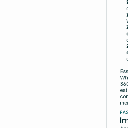
Ess
Wh
360
est
con
men
FA
I