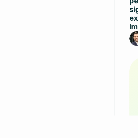
pe
si
ex
im