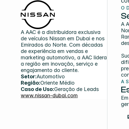
co
O 
S
A A
Nor
A AAC é a distribuidora exclusiva 
Ram
de veículos Nissan em Dubai e nos 
des
Emirados do Norte. Com décadas 
de experiência em vendas e 
Sua
marketing automotivo, a AAC lidera 
dif
a região em inovação, serviço e 
pre
engajamento do cliente.
con
Setor:
Automotivo
A 
Região:
Oriente Médio
E
Caso de Uso:
Geração de Leads
www.nissan-dubai.com
Em 
ger