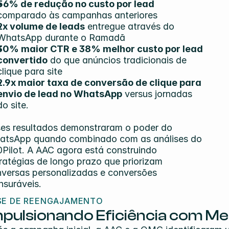
56% de redução no custo por lead
comparado às campanhas anteriores
2x volume de leads
 entregue através do 
WhatsApp durante o Ramadã
30% maior CTR e 38% melhor custo por lead 
convertido
 do que anúncios tradicionais de 
clique para site
2.9x maior taxa de conversão de clique para 
envio de lead no WhatsApp
 versus jornadas 
do site.
es resultados demonstraram o poder do 
atsApp quando combinado com as análises do 
Pilot. A AAC agora está construindo 
ratégias de longo prazo que priorizam 
versas personalizadas e conversões 
suráveis.
SE DE REENGAJAMENTO
mpulsionando Eficiência com M