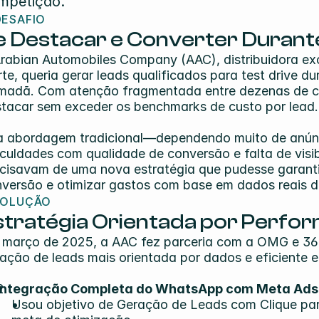
mpetição.
DESAFIO
e Destacar e Converter Duran
rabian Automobiles Company (AAC), distribuidora ex
te, queria gerar leads qualificados para test drive d
adã. Com atenção fragmentada entre dezenas de ca
tacar sem exceder os benchmarks de custo por lead.
 abordagem tradicional—dependendo muito de anúnci
iculdades com qualidade de conversão e falta de visib
cisavam de uma nova estratégia que pudesse garantir 
versão e otimizar gastos com base em dados reais 
SOLUÇÃO
stratégia Orientada por Perfo
março de 2025, a AAC fez parceria com a OMG e 360D
ação de leads mais orientada por dados e eficiente
Integração Completa do WhatsApp com Meta Ads
Usou objetivo de Geração de Leads com Clique pa