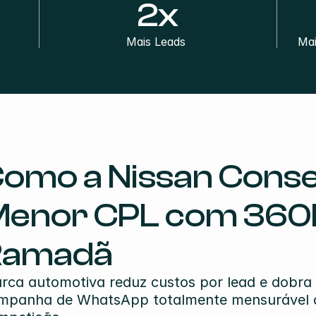
2x
Mais Leads 
Mai
omo a Nissan Conse
enor CPL com 360Pi
Ramadã
rca automotiva reduz custos por lead e dobra
mpanha de WhatsApp totalmente mensurável d