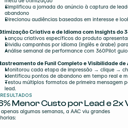
meta de otimização
Simplificou a jornada do anúncio à captura de le
abandono
Direcionou audiências baseadas em interesse e look
Otimização Criativa e de Idioma com Insights do 3
Lançou criativos específicos do produto apresent
Dividiu campanhas por idioma (inglês e árabe) para
Análise semanal de performance com 360Pilot guiou
Rastreamento de Funil Completo e Visibilidade de
Monitorou cada etapa de impressão → clique → ch
Identificou pontos de abandono em tempo real e 
Testou múltiplos formatos de primeira mensagem p
lead.
 RESULTADOS
6% Menor Custo por Lead e 2x 
apenas algumas semanas, a AAC viu grandes 
horias: