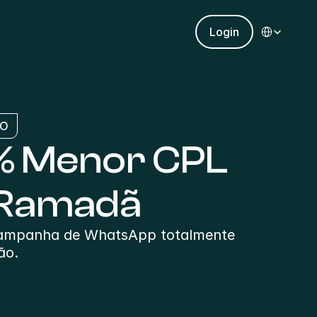
Select Languag
Login
IO
% Menor CPL 
 Ramadã
campanha de WhatsApp totalmente 
ão.