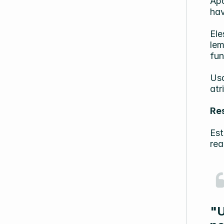
Apó
hav
Ele
lem
funi
Usa
atr
Re
Es
rea
"U