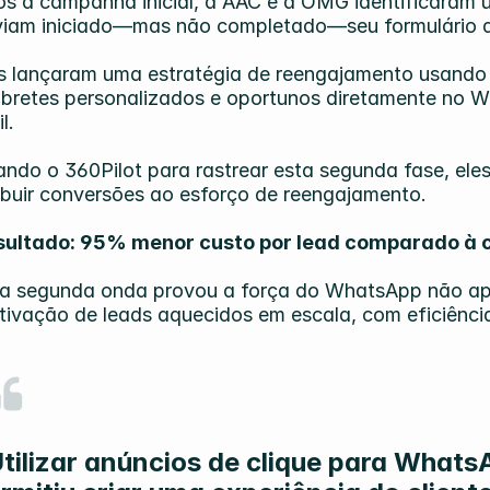
s a campanha inicial, a AAC e a OMG identificaram u
iam iniciado—mas não completado—seu formulário de
s lançaram uma estratégia de reengajamento usando
bretes personalizados e oportunos diretamente no Wh
l.
ndo o 360Pilot para rastrear esta segunda fase, eles
ibuir conversões ao esforço de reengajamento.
sultado: 95% menor custo por lead comparado à c
ta segunda onda provou a força do WhatsApp não a
tivação de leads aquecidos em escala, com eficiência
tilizar anúncios de clique para What