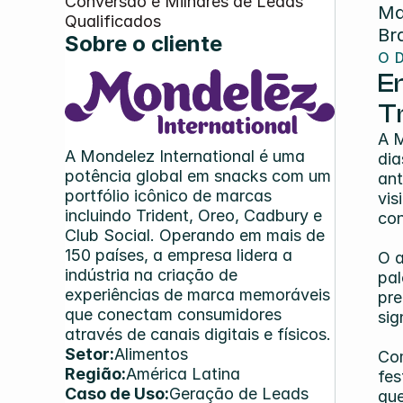
Conversão e Milhares de Leads 
Ma
Qualificados
Br
Sobre o cliente
O 
E
T
A M
A Mondelez International é uma 
dia
potência global em snacks com um 
ant
portfólio icônico de marcas 
vis
incluindo Trident, Oreo, Cadbury e 
con
Club Social. Operando em mais de 
150 países, a empresa lidera a 
O a
indústria na criação de 
pal
experiências de marca memoráveis 
pre
que conectam consumidores 
sig
através de canais digitais e físicos.
Setor:
Alimentos
Com
Região:
América Latina
fes
Caso de Uso:
Geração de Leads
que