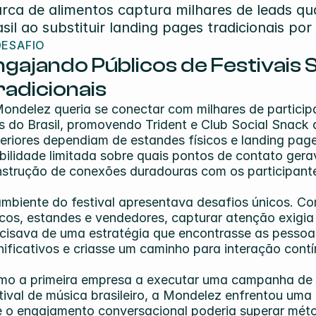
rca de alimentos captura milhares de leads qual
asil ao substituir landing pages tradicionais p
DESAFIO
ngajando Públicos de Festivais 
radicionais
ondelez queria se conectar com milhares de participan
s do Brasil, promovendo Trident e Club Social Snack 
eriores dependiam de estandes físicos e landing pag
ibilidade limitada sobre quais pontos de contato ger
strução de conexões duradouras com os participant
mbiente do festival apresentava desafios únicos. C
cos, estandes e vendedores, capturar atenção exigia 
cisava de uma estratégia que encontrasse as pessoa
nificativos e criasse um caminho para interação con
o a primeira empresa a executar uma campanha de 
tival de música brasileiro, a Mondelez enfrentou uma
 o engajamento conversacional poderia superar métod