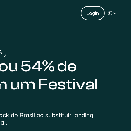
Select Languag
Login
A
ou 54% de 
um Festival 
k do Brasil ao substituir landing 
al.