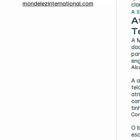
mondelezinternational.com
cla
A 
A
T
A M
dad
par
eng
Alc
A a
tel
atr
can
tin
Con
O b
esc