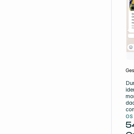
Ges
Dur
ide
mom
dad
com
OS
5