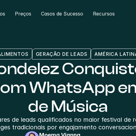
ros
Preços
Casos de Sucesso
Recursos
ALIMENTOS
GERAÇÃO DE LEADS
AMÉRICA LATIN
ndelez Conquist
om WhatsApp em 
de Música
s de leads qualificados no maior festival de roc
ges tradicionais por engajamento conversacion
Moema Vianna