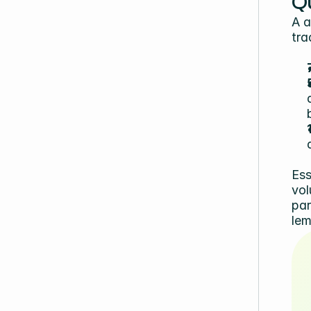
Q
A a
tra
Ess
vol
par
lem