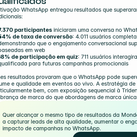
ualificados
tivação WhatsApp entregou resultados que superara
dicionais:
7.370 participantes
 iniciaram uma conversa no What
54% de taxa de conversão
: 4.011 usuários complet
demonstrando que o engajamento conversacional super
baseadas em web
18% de participação em quiz
: 711 usuários interagi
qualificada para futuras campanhas promocionais
es resultados provaram que o WhatsApp pode superar
ume e qualidade em eventos ao vivo. A estratégia de
ticularmente bem, com exposição sequencial à Trident
brança de marca do que abordagens de marca única
Quer alcançar o mesmo tipo de resultados da Monde
a capturar leads de alta qualidade, aumentar o en
impacto de campanhas no WhatsApp.