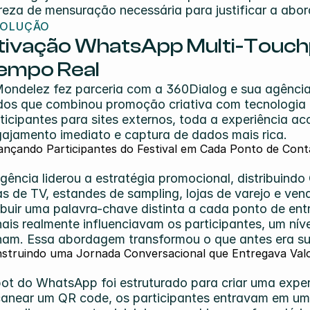
reza de mensuração necessária para justificar a abo
SOLUÇÃO
tivação WhatsApp Multi-Touch
empo Real
ondelez fez parceria com a 360Dialog e sua agência 
os que combinou promoção criativa com tecnologia c
ticipantes para sites externos, toda a experiência a
ajamento imediato e captura de dados mais rica.
ançando Participantes do Festival em Cada Ponto de Cont
gência liderou a estratégia promocional, distribuind
as de TV, estandes de sampling, lojas de varejo e ven
ibuir uma palavra-chave distinta a cada ponto de entr
ais realmente influenciavam os participantes, um níve
ham. Essa abordagem transformou o que antes era su
struindo uma Jornada Conversacional que Entregava Val
ot do WhatsApp foi estruturado para criar uma experi
anear um QR code, os participantes entravam em uma 