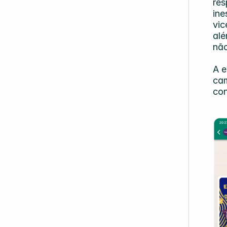
res
ine
vic
alé
não
A e
cam
con