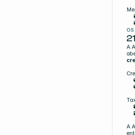
Mel
OS
2
A 
abe
cr
Cre
Ta
A A
ent