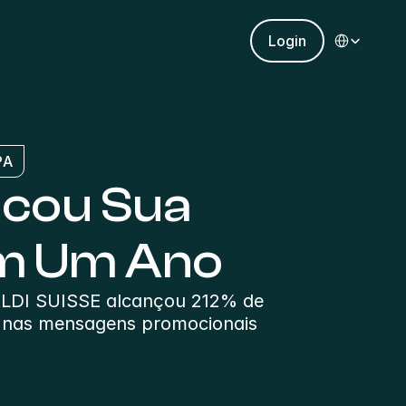
Select Languag
Login
PA
cou Sua 
em Um Ano
ALDI SUISSE alcançou 212% de 
 nas mensagens promocionais 