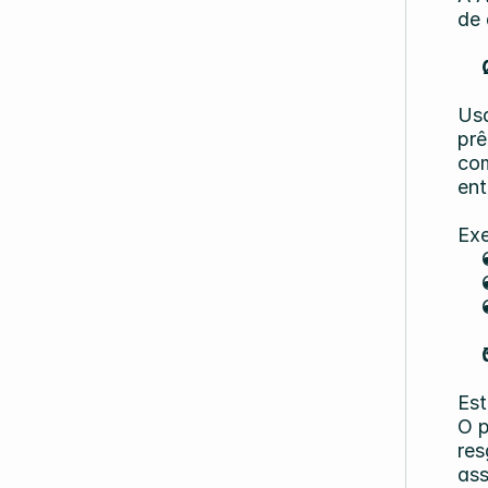
de 
Us
prê
com
ent
Exe
Est
O p
res
ass