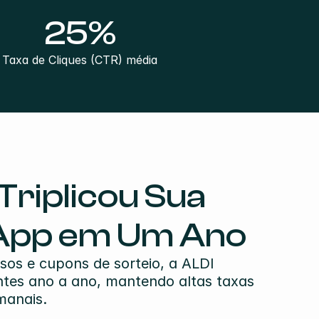
25%
Taxa de Cliques (CTR) média
riplicou Sua 
sApp em Um Ano
os e cupons de sorteio, a ALDI 
tes ano a ano, mantendo altas taxas 
manais.