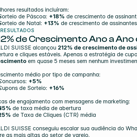
hores resultados incluíram:
Sorteio de Páscoa: 
+18%
 de crescimento de assinan
Sorteio de Natal: 
+13%
 de crescimento de assinantes
 RESULTADOS
12% de Crescimento Ano a Ano
ALDI SUISSE alcançou 
212% de crescimento de ass
rtura e cliques estáveis. Apenas a estratégia de cupo
escimento
 em quase 5 meses sem nenhum investimen
scimento médio por tipo de campanha:
Concursos: 
+5%
Cupons de Sorteio: 
+16%
xas de engajamento com mensagens de marketing:
85% 
de taxa média de abertura
25%
 de Taxa de Cliques (CTR) média
LDI SUISSE conseguiu escalar sua audiência do Wh
re as mais altas do setor de varejo.