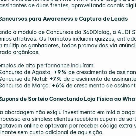
assinantes de duas frentes, aproveitando canais digita
Concursos para Awareness e Captura de Leads
ando o módulo de Concursos da 360Dialog, a ALDI 
mios atrativos. Os formatos incluíam quizzes, entradas
 múltiplos ganhadores, todos promovidos via anúnci
rada orgânicos. 
mplos de alta performance incluíram:
Concurso de Agosto: 
+9%
 de crescimento de assinan
Concurso de Natal: 
+7%
 de crescimento de assinant
Concurso de Março: 
+6% 
de crescimento de assinan
Cupons de Sorteio Conectando Loja Física ao Wh
a abordagem não exigiu investimento em mídia paga e
rocesso era simples: clientes recebiam cupom de sor
gatavam online e optavam por receber código extra 
inante sem custo adicional de aquisição. 