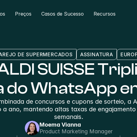
ros
Preços
Casos de Sucesso
Recursos
AREJO DE SUPERMERCADOS
ASSINATURA
EURO
LDI SUISSE Tripli
a do WhatsApp 
mbinada de concursos e cupons de sorteio, a 
o a ano, mantendo altas taxas de engajamento
semanais.
Moema Vianna
Product Marketing Manager