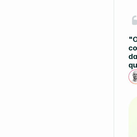
"O
co
da
qu