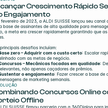
lcançar Crescimento Rápido Sem
o Engajamento
fevereiro de 2023, a ALDI SUISSE lançou seu canal 
 base de assinantes de alta qualidade para mensag
o, a meta era crescer rapidamente garantindo que as 
as.
principais desafios incluíam:
Base zero – Adquirir com o custo certo
: Escalar ra
alinhado com as metas de negócio.
Concursos – Mecânicas focadas em qualidade
: D
relevantes, não apenas caçadores de prêmios.
Sustentar o engajamento
: Fazer crescer a base de
mensagens de marketing semanais.
SOLUÇÃO
ombinando Concursos Online 
rteio Offline
LDI SUISSE firmou parceria com a 360Dialog para im