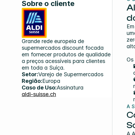
Sobre o cliente
A
d
Em 
uma
zer
Grande rede europeia de 
alt
supermercados discount focada 
em fornecer produtos de qualidade 
Os 
a preços acessíveis para clientes 
em toda a Suíça.
Setor:
Varejo de Supermercados
Região:
Europa
Caso de Uso:
Assinatura
aldi-suisse.ch
A 
C
So
A A